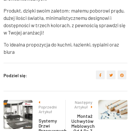
Produkt, dzięki swoim zaletom: małemu poborowi prądu,
dużej ilości światła, minimalistycznemu designowi i
dostępności w trzech kolorach, z pewnością sprawdzi się
w Twojej aranżacji!
To idealna propozycja do kuchni, łazienki, sypialni oraz
biura
Podziel się:
Następny
Poprzedni
Artykuł
Artykuł
Montaż
Systemy
Uchwytów
Drzwi
Meblowych
Przesuwnych
Od A Do Z