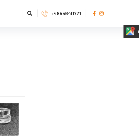
tyzacja
+48556411771