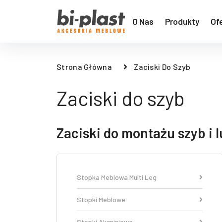
O Nas
Produkty
Of
Strona Główna
Zaciski Do Szyb
Zaciski do szyb
Zaciski do montażu szyb i l
Stopka Meblowa Multi Leg
Stopki Meblowe
Stopki Aluminiowe