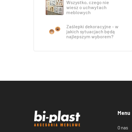
Wszystko, czego nie
wiesz o uchwytach
meblowych
Zaślepki dekoracyjne - w
jakich sytuacjach będą
najlepszym wyborem?
Menu
O nas