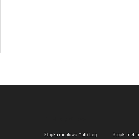
Produkty Bi-plast
Stopka meblowa Multi Leg
Stopki mebl