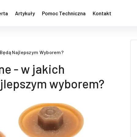
erta
Artykuły
Pomoc Techniczna
Kontakt
Forma
h Będą Najlepszym Wyborem?
ne - w jakich
ajlepszym wyborem?