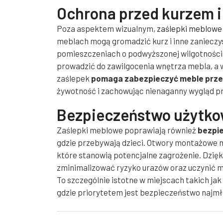
Ochrona przed kurzem i
Poza aspektem wizualnym,
zaślepki meblowe
meblach mogą gromadzić kurz i inne zanieczys
pomieszczeniach o podwyższonej wilgotności,
prowadzić do zawilgocenia wnętrza mebla, a 
zaślepek
pomaga zabezpieczyć meble prze
żywotność i zachowując nienaganny wygląd pr
Bezpieczeństwo użytko
Zaślepki meblowe poprawiają również
bezpi
gdzie przebywają dzieci. Otwory montażowe m
które stanowią potencjalne zagrożenie. Dzię
zminimalizować ryzyko urazów oraz uczynić m
To szczególnie istotne w miejscach takich jak
gdzie priorytetem jest bezpieczeństwo najm