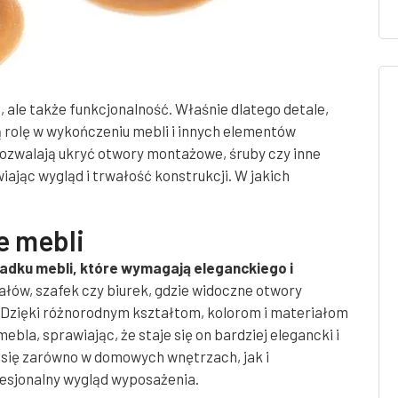
a, ale także funkcjonalność. Właśnie dlatego detale,
ą rolę w wykończeniu mebli i innych elementów
pozwalają ukryć otwory montażowe, śruby czy inne
ając wygląd i trwałość konstrukcji. W jakich
e mebli
adku mebli, które wymagają eleganckiego i
ałów, szafek czy biurek, gdzie widoczne otwory
Dzięki różnorodnym kształtom, kolorom i materiałom
bla, sprawiając, że staje się on bardziej elegancki i
 się zarówno w domowych wnętrzach, jak i
ofesjonalny wygląd wyposażenia.