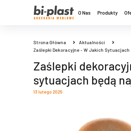
O Nas
Produkty
Of
Strona Główna
Aktualności
Zaślepki Dekoracyjne - W Jakich Sytuacjac
Zaślepki dekoracyj
sytuacjach będą n
13 lutego 2025