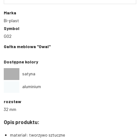
Marka
Bi-plast
Symbol
G02
Gałka meblowa "Owal"
Dostępne kolory
satyna
aluminium
rozstaw
32 mm
Opis produktu:
materiał: tworzywo sztuczne