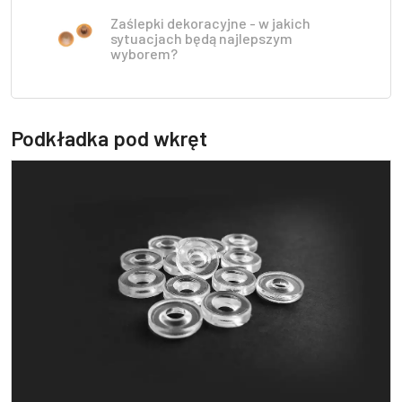
Zaślepki dekoracyjne - w jakich
sytuacjach będą najlepszym
wyborem?
Podkładka pod wkręt