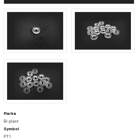
Marka
Bi-plast
Symbol
PT1